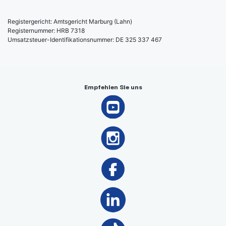
Registergericht: Amtsgericht Marburg (Lahn)
Registernummer: HRB 7318
Umsatzsteuer-Identifikationsnummer: DE 325 337 467
Hinweis nach § 36 Verbraucherstreitbeilegungsgesetz (VSBG)
Wir nehmen nicht an einem Streitbeilegungsverfahren vor einer
Empfehlen Sie uns
Verbraucherschlichtungsstelle teil.